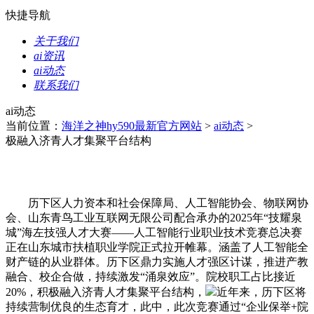
快捷导航
关于我们
ai资讯
ai动态
联系我们
ai动态
当前位置：
海洋之神hy590最新官方网站
>
ai动态
>
极融入济青人才集聚平台结构
历下区人力资本和社会保障局、人工智能协会、物联网协
会、山东青鸟工业互联网无限公司配合承办的2025年“技耀泉
城”海左技强人才大赛——人工智能行业职业技术竞赛总决赛
正在山东城市扶植职业学院正式拉开帷幕。涵盖了人工智能全
财产链的从业群体。历下区鼎力实施人才强区计谋，推进产教
融合、校企合做，持续激发“涌泉效应”。院校职工占比接近
20%，积极融入济青人才集聚平台结构，
近年来，历下区将
持续营制优良的生态育才，此中，此次竞赛通过“企业保举+院