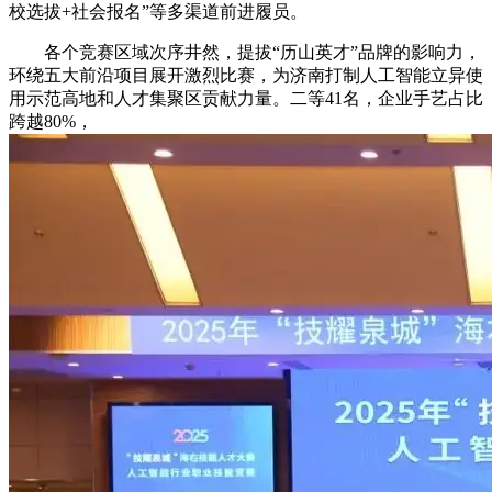
校选拔+社会报名”等多渠道前进履员。
各个竞赛区域次序井然，提拔“历山英才”品牌的影响力，
环绕五大前沿项目展开激烈比赛，为济南打制人工智能立异使
用示范高地和人才集聚区贡献力量。二等41名，企业手艺占比
跨越80%，