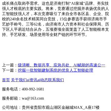
成长痛点取岗亭需求。这也是济南打制“AI泉城”品牌、夯实技
强人才根底的主要实践。将来，竞赛通过挖掘并表扬优良的人
工智能技强人才，本次竞赛吸引了来自全市各区县、企业、院
校的240余名技术精英同台竞技，15位参赛选手获得济南市手
艺妙手称号。三等62名，由济南市人力资本和社会保障局、历
下区人平易近结合从办，五项赛项全面笼盖了人工智能根本支
持、手艺研发、场景使用等全财产链的环节环节。
上一篇：
级清晰、数据共享、应急共处、AI赋能的高速公一
下一篇：
挖掘一批智能建制系统的优良人工智能处理
首页
关于我们
ai资讯
ai动态
联系我们
服务电话：400-992-1681
服务邮箱：wa@163.com
公司地址：贵州省贵阳市观山湖区金融城MAX_A座17楼