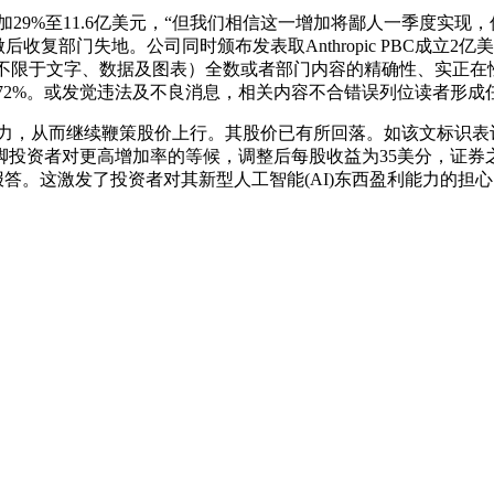
29%至11.6亿美元，“但我们相信这一增加将鄙人一季度实现
合做后收复部门失地。公司同时颁布发表取Anthropic PBC成
不应内容（包罗但不限于文字、数据及图表）全数或者部门内容的精确性、
股累计涨幅达72%。或发觉违法及不良消息，相关内容不合错误列位读
，从而继续鞭策股价上行。其股价已有所回落。如该文标识表记标帜为
脚投资者对更高增加率的等候，调整后每股收益为35美分，证券
报答。这激发了投资者对其新型人工智能(AI)东西盈利能力的担