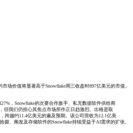
价值将显著高于Snowflake周三收盘时897亿美元的市值。
%，Snowflake的次要合作敌手、私无数据软件供给商
显示，但我们仍担心其焦点市场所作正日趋激烈。出格是取
，跨越约11.4亿美元的遍及预期。该公司营收为12.1亿美
阐发及存储软件的Snowflake持续受益于AI需求的扩张。