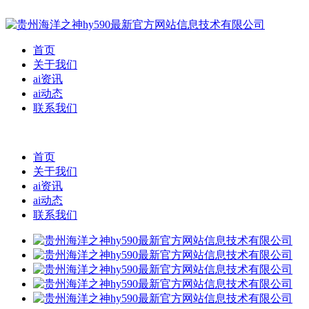
首页
关于我们
ai资讯
ai动态
联系我们
首页
关于我们
ai资讯
ai动态
联系我们