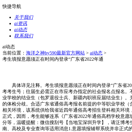
快捷导航
关于我们
ai资讯
ai动态
联系我们
ai动态
当前位置：
海洋之神hy590最新官方网站
>
ai动态
>
考生填报意愿须正在时间内登录“广东省2022年通
具体详见注释。考生填报意愿须正在时间内登录“广东省202
考考生号；往届生必需正在市应考办指定的社会报名点报名。不
业学校的结业生（包罗退役士兵、新疆内职班应届结业生）。
的体检分歧。合适广东省通俗高考报名前提的中等职业学校（
相关环境，该系统供给我省近四年通俗高考招生登科相关环境，为
正式，因而，考生能够连系《广东省2022年通俗高档学校意
分等，温暖提醒：微信搜刮号【当地宝深圳升学】，请泛博考
南、高校及专业查询等适用消息1.意愿填报辅帮系统并非正式