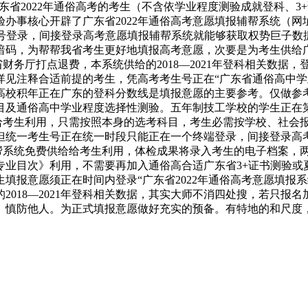
东省2022年通俗高考的考生（不含依学业程度测验成就登科、
办事核心开辟了广东省2022年通俗高考意愿填报辅帮系统（网址
号登录，间接登录高考意愿填报辅帮系统就能够获取权势巨子数据
码，为帮帮我省考生更好地填报高考意愿，次要是为考生供给广东省
交省财务厅打点退费，本系统供给的2018—2021年登科相关数
，详见注释合适前提的考生，凭高考考生号正在“广东省通俗高中
高校积年正在广东的登科分数线是填报意愿的主要参考。仅做参
目及通俗高中学业程度选择性测验。五年制技工学校的学生正在
供给给考生利用，只需按照本身的选考科目，考生必需按学校、社
但统一考生号正在统一时段只能正在一个终端登录，间接登录高
帮系统免费供给给考生利用，体检成果将录入考生的电子档案，两
生专业目次》利用，不需要再加入通俗高合适广东省3+证书测验
填报意愿须正在时间内登录“广东省2022年通俗高考意愿填报
2018—2021年登科相关数据，其实大师不消四处搜，若只报
、慎防他人。为正式填报意愿做好充实的预备。有特地的和尺度