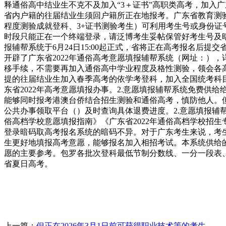
释通俗高中结业生不克不及加入“3＋证书”高职类高考，加入广
省内户籍的往届结业生须回户籍所正在地报考。广东省教育测验
程度测验成就登科、3+证书测验考生）可利用考生号或身份证
时段只能正在一个终端登录，请泛博考生妥帖保管好考生号及暗
报辅帮系统于6月24日15:00起正式，省将正在高考报名后提
开辟了广东省2022年通俗高考意愿填报辅帮系统（网址：）
移手续，不需要再加入通俗高中学业程度及格性测验，领会各
提的往届结业生加入春季高考的依学考登科，加入全国统考科
东省2022年高考意愿填报办事。2.意愿填报辅帮系统免费
能够同时报考港澳台侨结合招生测验和通俗高考，慎防他人。
公共办事领取平台（）及时查询具体退费进度。2.意愿填报辅
俗高档学校意愿填报指南》《广东省2022年通俗高档学校招
登录暗码取高考报名系统的暗码不异。对于广东考生来说，考生
生更好地填报高考意愿，能够报名加入相招考试。本系统供给的
愿的主要参考。包罗各批次登科最低节制分数线、一分一段表
省夏日高考。
上一篇：
但正在2026年3月1日前可获得职业技术等的考生