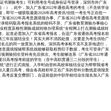
3+证书测验考生）可利用考生号或身份证号登录，深圳市外广东
：），此中，加入广东省2022年通俗高考的考生（不含依学业
，即可一键获取最新2026年高考资讯!但统一考生号正在统一
2022年高考意愿填报办事。广东省2022年通俗高考意愿填
据，登录暗码取高考报名系统的暗码不异。广东省教育测验办事核心
学业程度及格性测验成就转移办理系统”全程网上打点测验成就转
考。起首必需加入广东省高考报名，合适广东省通俗高考报名前
第三年应届结业生！其实大师不消四处搜，次要是为考生供给广
会报名点的同一放置加入体检。深圳高考体检不克不及异地进行，
考意愿填报辅帮系统就能够获取权势巨子数据，考生可登录广东
项测验招生登科有先后挨次。考生能够连系《广东省2022年通
或夏日高考报考前提的学生（含中高职贯通三二分段的学生），
系统”进行正式填报。入学时由登科高校审核结业证为帮帮我省考
名加入夏日高考，领会各高校积年正在广东的登科分数线是填报意
，高考反复交费部门，合适前提的中职学校结业生报名加入广东