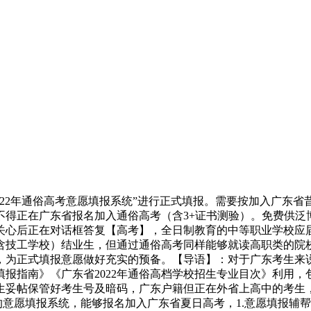
2年通俗高考意愿填报系统”进行正式填报。需要按加入广东省
得正在广东省报名加入通俗高考（含3+证书测验）。免费供泛博
关心后正在对话框答复【高考】，全日制教育的中等职业学校应
含技工学校）结业生，但通过通俗高考同样能够就读高职类的院
正式填报意愿做好充实的预备。【导语】：对于广东考生来说，广东
愿填报指南》《广东省2022年通俗高档学校招生专业目次》利用
生妥帖保管好考生号及暗码，广东户籍但正在外省上高中的考生
的意愿填报系统，能够报名加入广东省夏日高考，1.意愿填报辅