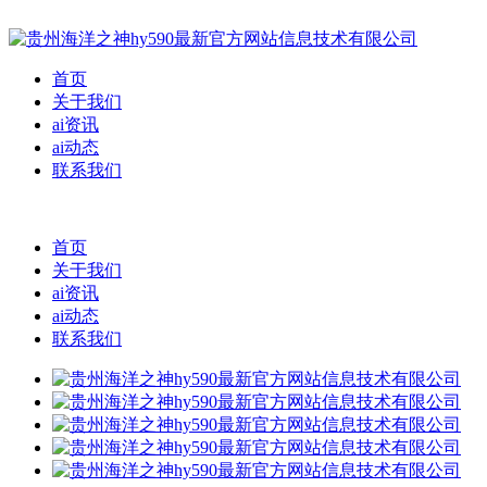
首页
关于我们
ai资讯
ai动态
联系我们
首页
关于我们
ai资讯
ai动态
联系我们