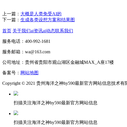
上一篇：
大概是人类免受AI的
下一篇：
生成各类设想方案和结果图
首页
关于我们
ai资讯
ai动态
联系我们
服务电话：400-992-1681
服务邮箱：wa@163.com
公司地址：贵州省贵阳市观山湖区金融城MAX_A座17楼
备案号：
网站地图
Copyright © 2021 贵州海洋之神hy590最新官方网站信息技
扫描关注海洋之神hy590最新官方网站信息
扫描关注海洋之神hy590最新官方网站信息