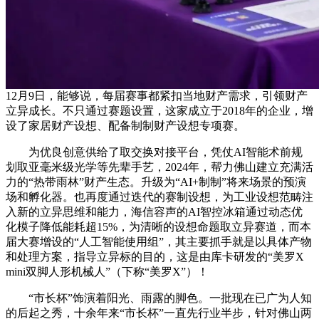
12月9日，能够说，每届赛事都紧扣当地财产需求，引领财产
立异成长。不只通过赛题设置，这家成立于2018年的企业，增
设了家居财产设想、配备制制财产设想专项赛。
为优良创意供给了取交换对接平台，凭仗AI智能术前规
划取亚毫米级光学等先辈手艺，2024年，帮力佛山建立充满活
力的“热带雨林”财产生态。升级为“AI+制制”将来场景的预演
场和孵化器。也再度通过迭代的赛制设想，为工业设想范畴注
入新的立异思维和能力，海信容声的AI智控冰箱通过动态优
化模子降低能耗超15%，为清晰的设想命题取立异赛道，而本
届大赛增设的“人工智能使用组”，其主要抓手就是以具体产物
和处理方案，指导立异标的目的，这是由库卡研发的“美罗X
mini双脚人形机械人”（下称“美罗X”）！
“市长杯”饰演着阳光、雨露的脚色。一批现在已广为人知
的后起之秀，十余年来“市长杯”一直先行业半步，针对佛山两