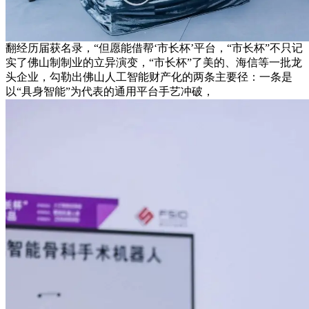
翻经历届获名录，“但愿能借帮‘市长杯’平台，“市长杯”不只记
实了佛山制制业的立异演变，“市长杯”了美的、海信等一批龙
头企业，勾勒出佛山人工智能财产化的两条主要径：一条是
以“具身智能”为代表的通用平台手艺冲破，