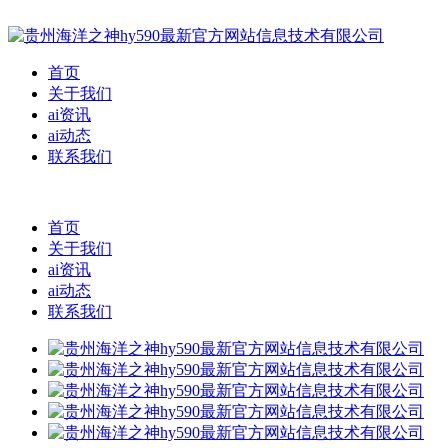
首页
关于我们
ai资讯
ai动态
联系我们
首页
关于我们
ai资讯
ai动态
联系我们