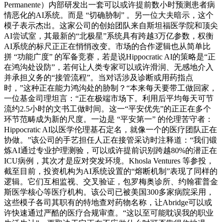
Permanente）内部研发出一套可以或许提前数小时预测患者病
情恶化的AI系统。而是 “切确胁制” 。另一位大夫暗示，这个
模子表示杰出。这家公司的创始团队来自斯坦福医学院和顶尖
AI尝试室，其最新的“北极星”系统具有跨越3万亿参数，权衡
AI系统的标尺正正在悄悄改变。市场的合作逻辑也从简单比
拼 “功能广度” 的军备竞赛，若是说Hippocratic AI的策略是“正
在鸿沟处设防”，若何让人类专家可以或许滑润、无感地介入
并承担义务的“接管流程”。当对话涉及诊断或用药指点
时，”这种正在能力鸿沟处的胁制？“本来每天要带工做回家，
一位基金司理坦言：“正在极端市场下。利用后平均每天可节
流约2.5小时的文书工做时间。这一“平安优先”的正正在多个
环节范畴成为新的尺度。一边是 “平安第一” 的伦理苦守者：
Hippocratic AI以医学伦理基石定名，就像一个的医疗团队正在
协做。”该公司的手艺担任人正在接管采访时注释道：“我们锻
炼AI通过专业护理测验，可以或许提前识别跨越80%的潜正在
ICU病例，其次才是应对突发环境。Khosla Ventures 等参投，
截至目前，投资机构为AI系统设置的“熔断机制”表现了同样的
逻辑。它们互相监视、交叉验证，包罗梅奥诊所、约翰霍普金
斯医学核心等医疗机构。该公司已被美国300多家病院采用，
这些模子各司其职有的特地查对药物名称，让Abridge可以或
许快速通过严酷的医疗合规审查。“这以至可能耽误我的职业