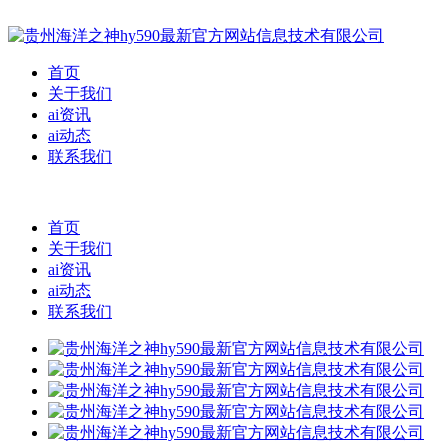
首页
关于我们
ai资讯
ai动态
联系我们
首页
关于我们
ai资讯
ai动态
联系我们