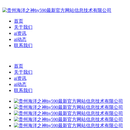
首页
关于我们
ai资讯
ai动态
联系我们
首页
关于我们
ai资讯
ai动态
联系我们