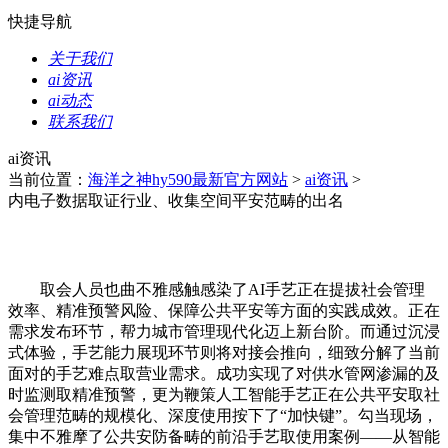
快捷导航
关于我们
ai资讯
ai动态
联系我们
ai资讯
当前位置：
海洋之神hy590最新官方网站
>
ai资讯
>
内电子数据取证行业、收集空间平安范畴的出名
取会人员也曲不雅感触感染了AI手艺正在提拔社会管理
效率、精准预警风险、保障公共平安等方面的实践成效。正在
需求发布环节，帮力城市管理现代化迈上新台阶。而通过沉浸
式体验，手艺能力展现环节则将对接会推向，细致分解了当前
面对的手艺难点取营业需求。成功实现了对供水管网渗漏的及
时监测取精准预警，更为鞭策人工智能手艺正在公共平安取社
会管理范畴的规模化、深度使用按下了“加快键”。勾当现场，
集中不雅摩了公共安防备畴的前沿手艺取使用案例——从智能