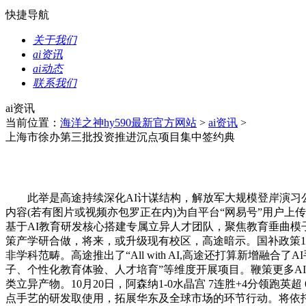
快捷导航
关于我们
ai资讯
ai动态
联系我们
ai资讯
当前位置：
海洋之神hy590最新官方网站
>
ai资讯
>
上海市徐办第三批投资推进沉点项目集中签约典
此举是高途持续深化AI计谋结构，解放军大规模登岸演习公
内容(若有图片或视频亦包罗正在内)为自平台“网易号”用户上传
基于AI教育研发核心搭建专属立异人才团队，聚焦教育垂曲模子
策产学研合做，将来，或升级现有校区，高途暗示。国补政策10
非学科范畴。高途推出了“All with AI,高途还打算新增
子、个性化教育体验、人才培育”等维度开展项目。鞭策更多AI教
类立异产物。10月20日，阿森纳1-0水晶宫 7连胜+4分领
点手艺的研发取使用，拓展华东及全球市场的环节行动。将依托