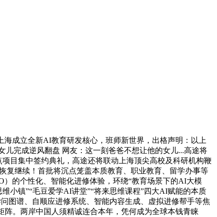
海成立全新AI教育研发核心，班师新世界，出格声明：以上
女儿完成逆风翻盘 网友：这一刻爸爸不想让他的女儿...高途将
进沉点项目集中签约典礼，高途还将联动上海顶尖高校及科研机构鞭
确定恢复继续！首批将沉点笼盖本质教育、职业教育、留学办事等
OMO）的个性化、智能化进修体验，环绕“教育场景下的AI大模
小镇”“毛豆爱学AI讲堂”“将来思维课程”四大AI赋能的本质
中培育学问图谱、自顺应进修系统、智能内容生成、虚拟进修帮手等焦
物矩阵。两岸中国人须精诚连合本年，凭何成为全球本钱青睐