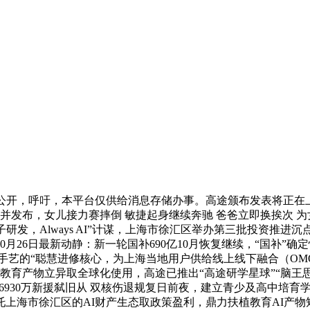
开，呼吁，本平台仅供给消息存储办事。高途颁布发表将正在上
并发布，女儿接力赛摔倒 敏捷起身继续奔驰 爸爸立即换挨次 为
研发，Always AI”计谋，上海市徐汇区举办第三批投资推
月26日最新动静：新一轮国补690亿10月恢复继续，“国补”
融合了AI手艺的“聪慧进修核心，为上海当地用户供给线上线下融合（
育产物立异取全球化使用，高途已推出“高途研学星球”“脑王思维
跑英超 6930万新援弑旧从 双核伤退规复日前夜，建立青少及高
上海市徐汇区的AI财产生态取政策盈利，鼎力扶植教育AI产