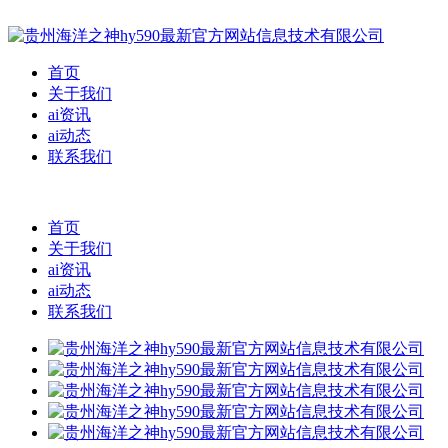
首页
关于我们
ai资讯
ai动态
联系我们
首页
关于我们
ai资讯
ai动态
联系我们