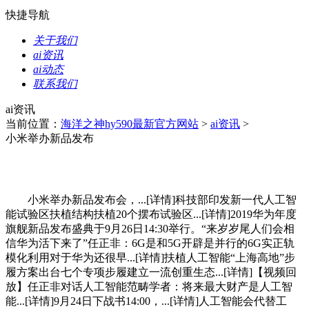
快捷导航
关于我们
ai资讯
ai动态
联系我们
ai资讯
当前位置：
海洋之神hy590最新官方网站
>
ai资讯
>
小米举办新品发布
小米举办新品发布会，...[详情]科技部印发新一代人工智
能试验区扶植结构扶植20个摆布试验区...[详情]2019华为年度
旗舰新品发布盛典于9月26日14:30举行。“来岁岁尾人们会相
信华为活下来了”任正非：6G是和5G开辟是并行的6G实正轨
模化利用对于华为还很早...[详情]扶植人工智能“上海高地”步
履方案出台七个专项步履建立一流创重生态...[详情]【视频回
放】任正非对话人工智能范畴学者：将来最大财产是人工智
能...[详情]9月24日下战书14:00，...[详情]人工智能会代替工