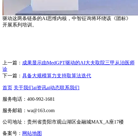
驱动这两条链条的AI思维内核，中智征询将环绕该《团标》
开展系列培训。
上一篇：
成果显示由MedGPT驱动的AI大夫取院三甲从治医师
诊
下一篇：
具备大规模算力支持取算法迭代
首页
关于我们
ai资讯
ai动态
联系我们
服务电话：400-992-1681
服务邮箱：wa@163.com
公司地址：贵州省贵阳市观山湖区金融城MAX_A座17楼
备案号：
网站地图