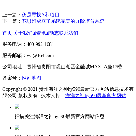
上一篇：
仍是寻找A和项目
下一篇：
花思维成立了系统完美的九阶培育系统
首页
关于我们
ai资讯
ai动态
联系我们
服务电话：400-992-1681
服务邮箱：wa@163.com
公司地址：贵州省贵阳市观山湖区金融城MAX_A座17楼
备案号：
网站地图
Copyright © 2021 贵州海洋之神hy590最新官方网站信息技术有
限公司 版权所有 | 技术支持：
海洋之神hy590最新官方网站
扫描关注海洋之神hy590最新官方网站信息