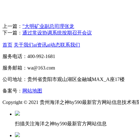
上一篇：
”大明矿业副总司理张龙
下一篇：
通过常设协调系统按期召开会议
首页
关于我们
ai资讯
ai动态
联系我们
服务电话：400-992-1681
服务邮箱：wa@163.com
公司地址：贵州省贵阳市观山湖区金融城MAX_A座17楼
备案号：
网站地图
Copyright © 2021 贵州海洋之神hy590最新官方网站信息技
扫描关注海洋之神hy590最新官方网站信息