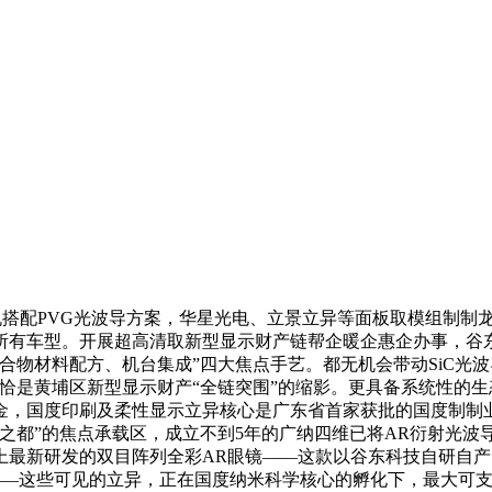
配PVG光波导方案，华星光电、立景立异等面板取模组制制龙头
所有车型。开展超高清取新型显示财产链帮企暖企惠企办事，谷东
物材料配方、机台集成”四大焦点手艺。都无机会带动SiC光波
恰是黄埔区新型显示财产“全链突围”的缩影。更具备系统性的生
金，国度印刷及柔性显示立异核心是广东省首家获批的国度制制
之都”的焦点承载区，成立不到5年的广纳四维已将AR衍射光波
最新研发的双目阵列全彩AR眼镜——这款以谷东科技自研自产的
——这些可见的立异，正在国度纳米科学核心的孵化下，最大可支