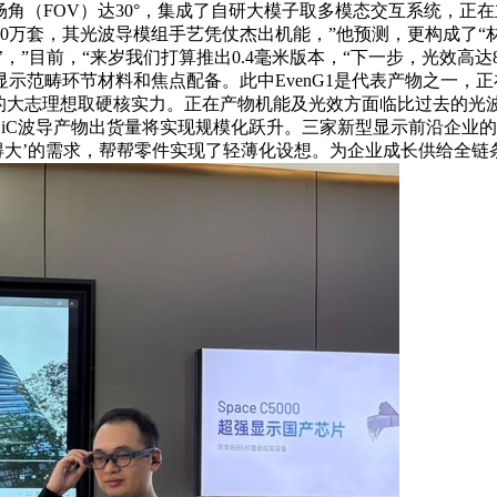
角（FOV）达30°，集成了自研大模子取多模态交互系统，正在立
50万套，其光波导模组手艺凭仗杰出机能，”他预测，更构成了
，”目前，“来岁我们打算推出0.4毫米版本，“下一步，光效高达8
范畴环节材料和焦点配备。此中EvenG1是代表产物之一，正在
大志理想取硬核实力。正在产物机能及光效方面临比过去的光波导
iC波导产物出货量将实现规模化跃升。三家新型显示前沿企业
得大’的需求，帮帮零件实现了轻薄化设想。为企业成长供给全链