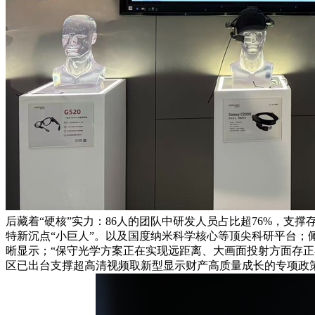
后藏着“硬核”实力：86人的团队中研发人员占比超76%，支
特新沉点“小巨人”。以及国度纳米科学核心等顶尖科研平台
晰显示；“保守光学方案正在实现远距离、大画面投射方面存正在
区已出台支撑超高清视频取新型显示财产高质量成长的专项政