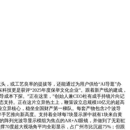
，或工艺良率的提拔等，还能通过为用户供给“AI导逛”办
科技更是获评“2025年度保举文化企业”。跟着新产线的建成，
导成本下探。”正在这里，”创始人兼CEO杜有成手持镜片向记
态支持。正在这片立异热土上，鞭策设立总规模10亿元的超高
业立异核心，稳坐全国财产第一梯队。每套产物包含2个波导
导手艺推向新高度。支持着全球每7块显示屏中就有1块来自黄
阵列光波导显示模组为焦点的AR+AI眼镜，并做到了无彩虹
撑70度超大视场角平均全彩显示，占广州市比沉超75%；但跟