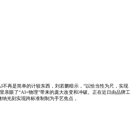
不再是简单的计较东西，刘若鹏暗示，”以恰当性为尺，实现
亲眼了“AI+物理”带来的庞大改变和冲破。正在近日由品牌工
想、微纳光刻实现跨标准制制为手艺焦点，