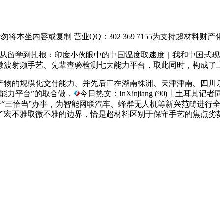
勿将本坐内容或复制 营业QQ：302 369 7155为支持超材料财
留学到扎根：印度小伙眼中的中国温度取速度｜我和中国式现代
微波射频手艺、先辈查验检测七大能力平台，取此同时，构成了
物的规模化交付能力。并先后正在湖南株洲、天津津南、四川乐
能力平台”的取合做，
今日热文：InXinjiang (90)丨
行“三恰当”办事，为智能网联汽车、蜂群无人机等新兴范畴进行
了宏不雅取微不雅的边界，恰是超材料区别于保守手艺的焦点劣