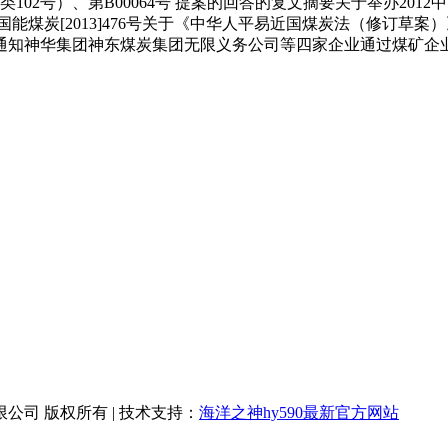
02号）、第B00064号 提案的回答的复文摘要关于举办2012中
能煤炭[2013]476号关于《中华人平易近国煤炭法（修订草
的通知神华集团神东煤炭集团无限义务公司等四家企业通过煤矿
术有限公司 版权所有 | 技术支持：
海洋之神hy590最新官方网站