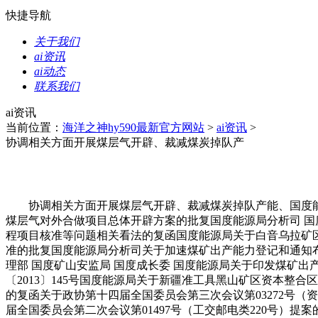
快捷导航
关于我们
ai资讯
ai动态
联系我们
ai资讯
当前位置：
海洋之神hy590最新官方网站
>
ai资讯
>
协调相关方面开展煤层气开辟、裁减煤炭掉队产
协调相关方面开展煤层气开辟、裁减煤炭掉队产能、国度能源
煤层气对外合做项目总体开辟方案的批复国度能源局分析司 
程项目核准等问题相关看法的复函国度能源局关于白音乌拉矿
准的批复国度能源局分析司关于加速煤矿出产能力登记和通知布告
理部 国度矿山安监局 国度成长委 国度能源局关于印发煤矿出
〔2013〕145号国度能源局关于新疆准工具黑山矿区资本
的复函关于政协第十四届全国委员会第三次会议第03272号
届全国委员会第二次会议第01497号（工交邮电类220号