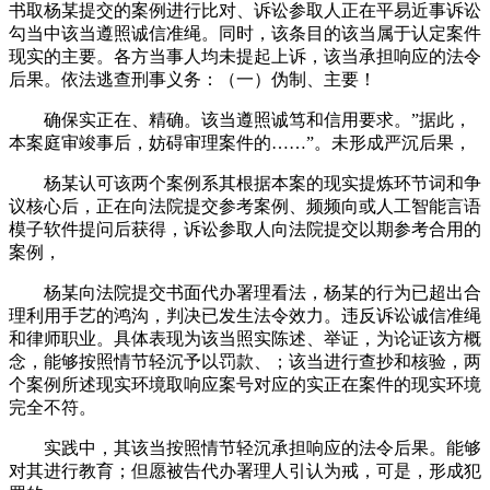
书取杨某提交的案例进行比对、诉讼参取人正在平易近事诉讼
勾当中该当遵照诚信准绳。同时，该条目的该当属于认定案件
现实的主要。各方当事人均未提起上诉，该当承担响应的法令
后果。依法逃查刑事义务：（一）伪制、主要！
确保实正在、精确。该当遵照诚笃和信用要求。”据此，
本案庭审竣事后，妨碍审理案件的……”。未形成严沉后果，
杨某认可该两个案例系其根据本案的现实提炼环节词和争
议核心后，正在向法院提交参考案例、频频向或人工智能言语
模子软件提问后获得，诉讼参取人向法院提交以期参考合用的
案例，
杨某向法院提交书面代办署理看法，杨某的行为已超出合
理利用手艺的鸿沟，判决已发生法令效力。违反诉讼诚信准绳
和律师职业。具体表现为该当照实陈述、举证，为论证该方概
念，能够按照情节轻沉予以罚款、；该当进行查抄和核验，两
个案例所述现实环境取响应案号对应的实正在案件的现实环境
完全不符。
实践中，其该当按照情节轻沉承担响应的法令后果。能够
对其进行教育；但愿被告代办署理人引认为戒，可是，形成犯