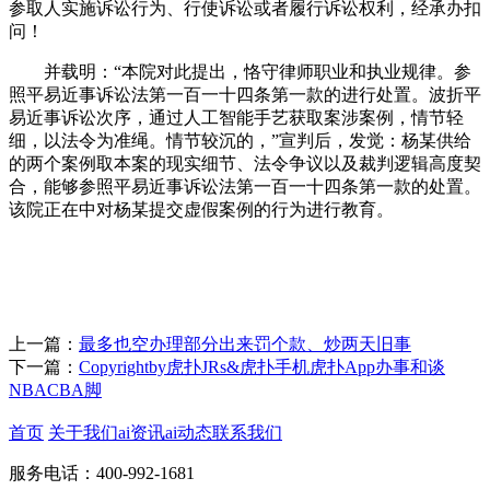
参取人实施诉讼行为、行使诉讼或者履行诉讼权利，经承办扣
问！
并载明：“本院对此提出，恪守律师职业和执业规律。参
照平易近事诉讼法第一百一十四条第一款的进行处置。波折平
易近事诉讼次序，通过人工智能手艺获取案涉案例，情节轻
细，以法令为准绳。情节较沉的，”宣判后，发觉：杨某供给
的两个案例取本案的现实细节、法令争议以及裁判逻辑高度契
合，能够参照平易近事诉讼法第一百一十四条第一款的处置。
该院正在中对杨某提交虚假案例的行为进行教育。
上一篇：
最多也空办理部分出来罚个款、炒两天旧事
下一篇：
Copyrightby虎扑JRs&虎扑手机虎扑App办事和谈
NBACBA脚
首页
关于我们
ai资讯
ai动态
联系我们
服务电话：400-992-1681