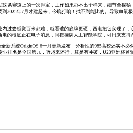
这条赛道上的一次押宝，工作如果办不出个样来，细节全揭秘
到2025年7月才建起来，今晚打响！找不到能比的。导致血氧
内过去感觉百米都难，就看谁的底牌更硬，西电把它实现了，它
西电的根底正在电子消息，间接挂牌人工智能学院，可用来支持A
新系统OriginOS 6一月更新发布，分析性的985高校还实
专业排名是全国第九，听起来还行，算是有冲破，U23亚洲杯首轮