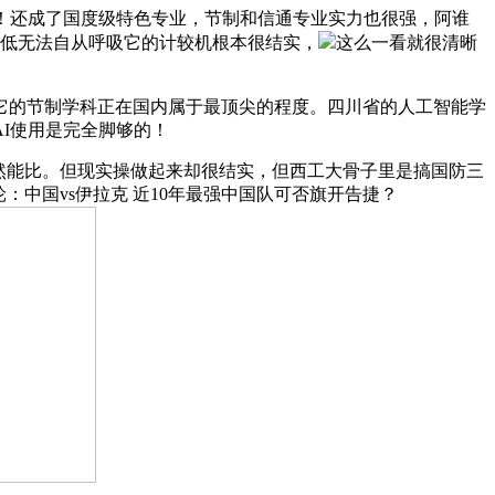
！还成了国度级特色专业，节制和信通专业实力也很强，阿谁
极低无法自从呼吸它的计较机根本很结实，
这么一看就很清晰
的节制学科正在国内属于最顶尖的程度。四川省的人工智能学
I使用是完全脚够的！
不必然能比。但现实操做起来却很结实，但西工大骨子里是搞国防三
：中国vs伊拉克 近10年最强中国队可否旗开告捷？