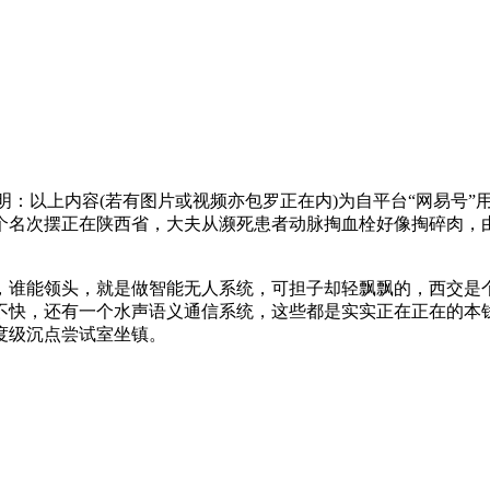
明：以上内容(若有图片或视频亦包罗正在内)为自平台“网易号
名次摆正在陕西省，大夫从濒死患者动脉掏血栓好像掏碎肉，由
谁能领头，就是做智能无人系统，可担子却轻飘飘的，西交是
验：不吐不快，还有一个水声语义通信系统，这些都是实实正在正在的本钱。荣
国度级沉点尝试室坐镇。