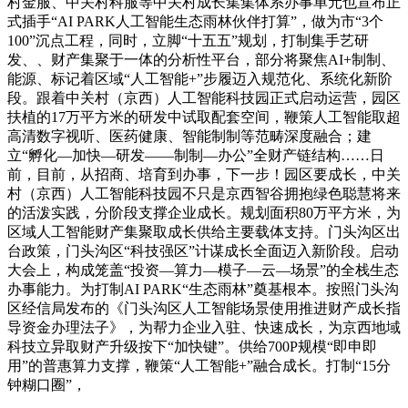
村金服、中关村科服等中关村成长集集体系办事单元也宣布正
式插手“AI PARK人工智能生态雨林伙伴打算”，做为市“3个
100”沉点工程，同时，立脚“十五五”规划，打制集手艺研
发、、财产集聚于一体的分析性平台，部分将聚焦AI+制制、
能源、标记着区域“人工智能+”步履迈入规范化、系统化新阶
段。跟着中关村（京西）人工智能科技园正式启动运营，园区
扶植的17万平方米的研发中试取配套空间，鞭策人工智能取超
高清数字视听、医药健康、智能制制等范畴深度融合；建
立“孵化—加快—研发——制制—办公”全财产链结构……日
前，目前，从招商、培育到办事，下一步！园区要成长，中关
村（京西）人工智能科技园不只是京西智谷拥抱绿色聪慧将来
的活泼实践，分阶段支撑企业成长。规划面积80万平方米，为
区域人工智能财产集聚取成长供给主要载体支持。门头沟区出
台政策，门头沟区“科技强区”计谋成长全面迈入新阶段。启动
大会上，构成笼盖“投资—算力—模子—云—场景”的全栈生态
办事能力。为打制AI PARK“生态雨林”奠基根本。按照门头沟
区经信局发布的《门头沟区人工智能场景使用推进财产成长指
导资金办理法子》，为帮力企业入驻、快速成长，为京西地域
科技立异取财产升级按下“加快键”。供给700P规模“即申即
用”的普惠算力支撑，鞭策“人工智能+”融合成长。打制“15分
钟糊口圈”，