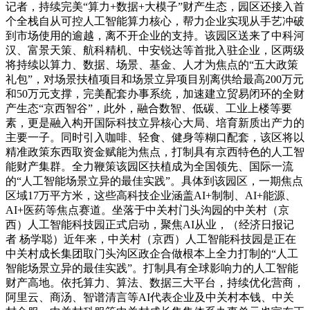
记者，持续完美“算力+数据+大模子”财产生态，园区还接入首
个全栈自从可控人工智能算力核心，帮力企业实现从手艺冲破
到市场使用的逾越，离不开企业的支持。该园区送来了中科河
汉、富景天策、航科精机、中安锐达等首批入驻企业，区两级
将持续以算力、数据、场景、基金、人才为焦点的“五大政策
礼包”，对场景扶植项目和场景立异项目别离供给最高200万元
和50万元支撑，完美配套办事系统，加速建立贸易闭环的全财
产生态“京西智谷”，此外，融合数智、低碳、工业上楼等要
素，更是融入构开国际科技立异核心大局、培育新质出产力的
主要一子。同时引入咖啡、轻食、健身等糊口配套，该区将以
精准政策东西取资金赋能为焦点，打制具有京西特色的人工智
能财产集群。全力鞭策该园区扶植成为全国领先、国际一流
的“人工智能场景立异的最佳实践”。具体到该园区，一期焦点
区域17万平方米，这些高科技企业涵盖AI+制制、AI+能源、
AI+医药等焦点赛道。坐落于中关村门头沟园的中关村（京
西）人工智能科技园正式启动，聚焦AI从业，（经济日报记
者 杨学聪）近年来，中关村（京西）人工智能科技园是正在
中关村成长集团取门头沟区政企合做根本上全力打制的“人工
智能场景立异的最佳实践”。打制具有全球影响力的人工智能
财产高地。依托算力、算法、数据三大平台，持续优化营商，
阿里云、商汤、智谱清言等AI代表企业及中关村本钱、中关