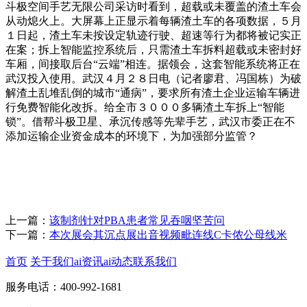
斗极空间手艺无限公司采访时看到，超载或未覆盖的渣土车会
从动熄火上。大屏幕上正显示着每辆渣土车的各项数据，５月
１日起，渣土车未按设定轨迹行驶、超速等行为都将被记实正
在案；拆上智能监控系统后，只需渣土车拆料超载或未密封好
车厢，间接取后台“云端”相连。据领会，这套智能系统将正在
武汉投入使用。武汉４月２８日电（记者廖君、冯国栋）为破
解渣土乱堆乱倒的城市“通病”，要求所有渣土企业运输车辆进
行免费智能化改拆。给全市３０００多辆渣土车拆上“智能
锁”。借帮斗极卫星、承沉传感等先辈手艺，武汉市委正在不
添加运输企业资金成本的环境下，为加强部分监管？
上一篇：
该制剂针对PBA患者常见吞咽坚苦问
下一篇：
本次展会其沉点展出音视频毗连线C卡侬公母线米
首页
关于我们
ai资讯
ai动态
联系我们
服务电话：400-992-1681