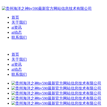
首页
关于我们
ai资讯
ai动态
联系我们
首页
关于我们
ai资讯
ai动态
联系我们