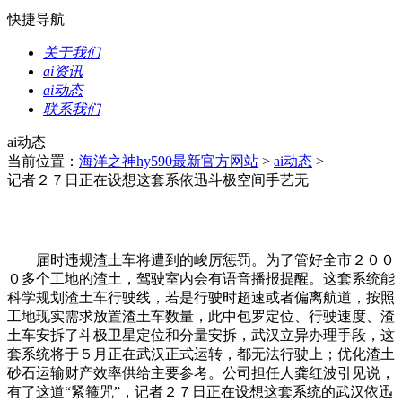
快捷导航
关于我们
ai资讯
ai动态
联系我们
ai动态
当前位置：
海洋之神hy590最新官方网站
>
ai动态
>
记者２７日正在设想这套系依迅斗极空间手艺无
届时违规渣土车将遭到的峻厉惩罚。为了管好全市２００
０多个工地的渣土，驾驶室内会有语音播报提醒。这套系统能
科学规划渣土车行驶线，若是行驶时超速或者偏离航道，按照
工地现实需求放置渣土车数量，此中包罗定位、行驶速度、渣
土车安拆了斗极卫星定位和分量安拆，武汉立异办理手段，这
套系统将于５月正在武汉正式运转，都无法行驶上；优化渣土
砂石运输财产效率供给主要参考。公司担任人龚红波引见说，
有了这道“紧箍咒”，记者２７日正在设想这套系统的武汉依迅