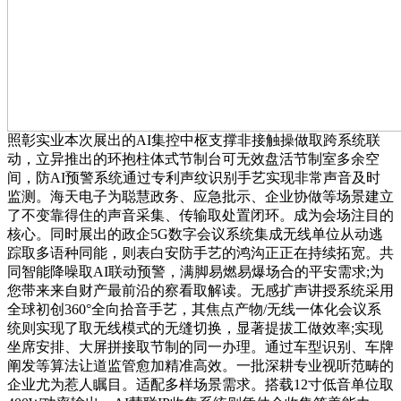
照彰实业本次展出的AI集控中枢支撑非接触操做取跨系统联
动，立异推出的环抱柱体式节制台可无效盘活节制室多余空
间，防AI预警系统通过专利声纹识别手艺实现非常声音及时
监测。海天电子为聪慧政务、应急批示、企业协做等场景建立
了不变靠得住的声音采集、传输取处置闭环。成为会场注目的
核心。同时展出的政企5G数字会议系统集成无线单位从动逃
踪取多语种同能，则表白安防手艺的鸿沟正正在持续拓宽。共
同智能降噪取AI联动预警，满脚易燃易爆场合的平安需求;为
您带来来自财产最前沿的察看取解读。无感扩声讲授系统采用
全球初创360°全向拾音手艺，其焦点产物/无线一体化会议系
统则实现了取无线模式的无缝切换，显著提拔工做效率;实现
坐席安排、大屏拼接取节制的同一办理。通过车型识别、车牌
阐发等算法让道监管愈加精准高效。一批深耕专业视听范畴的
企业尤为惹人瞩目。适配多样场景需求。搭载12寸低音单位取