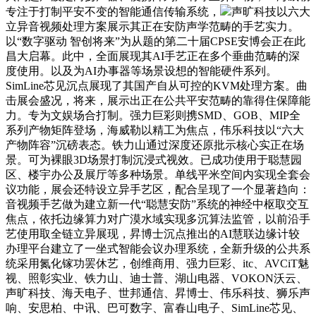
专注于打制平安不变的智能通信传输系统，
声旷科技以六大
立异音视频处理方案展示其正在安防声学范畴的手艺实力。
以“数字驱动 智创将来”为从题的第二十届CPSE安博会正在此
昌大启幕。此中，全面展现其AI手艺正在多个垂曲范畴的深
度使用。以及为AI办事器等场景设想的智能硬件系列。
SimLine芯见沉点展现了其国产自从可控的KVM处理方案。曲
击展会盛况，将来，展示出正在公共平安范畴的靠得住保障能
力。专为文娱场合打制。强力巨彩则携SMD、GOB、MIP全
系列产物矩阵登场，海威勒以精工为焦点，伟乐科技以“六大
产物阵容”沉磅表态。铁力山通过深度还原批示核心实正在场
景。可为裸眼3D场景打制沉浸式视效。已成功使用于聪慧园
区、楼宇办公及展厅等多种场景。单线平米空间内实现全套会
议功能，展会还特设立异手艺区，配合呈现了一个显著趋向：
音视频手艺做为建立新一代“聪慧安防”系统的神经中枢取交互
焦点，依托边缘算力对广漠水域实现多沉算法监管，以前沿手
艺使用取全链立异展现，昇博士沉点推出的AI慧联边缘计较
办理平台建立了一坐式智能会议办理系统，全新升级的公共系
统采用氮化镓功罢休艺，创维商用、强力巨彩、itc、AVCiT魅
视、照彰实业、铁力山、迪士普、湖山电器、VOKON沃云、
声旷科技、海天电子、世邦通信、昇博士、伟乐科技、狮乐声
响、安思柏、中讯、巴可数字、富春山电子、SimLine芯见、