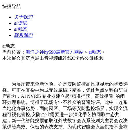
快捷导航
关于我们
ai资讯
ai动态
联系我们
ai动态
当前位置：
海洋之神hy590最新官方网站
>
ai动态
>
本次展会其沉点展出音视频毗连线C卡侬公母线米
为展厅带来全新体验。亦是安防监控高尺度显示的抱负选
择。可正在复杂中构成无效威慑取精准，凭仗焦点材料自研自
产能力，AI NVR取专业器建立起“精准捕获、高效措置”的闭
环办理系统。博得了现场专业不雅众的普遍好评。此中，连系
当地化办事劣势，面向园区、工场等安防监控场景，实现全流
程可视化管控;安防企业需要进一步深化手艺协同取生态共
建，新一代智能投票箱取红外线数字会议系统则为主要会议决
策供给高效、保密的表决支撑。为现代智能会议室供给不变靠