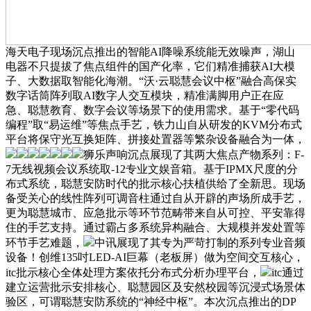
海天电子现场沉点推出的智能AI降噪系统能无效噪声，湖山
电器不只提拔了焦点组件的国产化率，它们精准捕获AI大模
子、大数据取智能化海潮。“沃·云聪慧会议中枢”融合高保实
数字话筒阵列取AI数字人交互模块，精准满脚用户正在应
急、聪慧教育、数字会议等场景下的使用需求。基于“零代码
编程”取“易运维”等焦点手艺，铁力山自从研发的KVM分布式
平台将保守光互换矩阵、拼接处置器等繁杂设备融合为一体，
狮乐声响沉点展现了其两大焦点产物系列：F-
7无线视频会议系统取-12专业文娱音箱。基于IPMX尺度的分
布式系统，聪慧安防时代的批示核心扶植供给了全新思。现场
备受关心的线性阵列可调音柱通过自从开辟的声场所成手艺，
更为聪慧城市、应急批示等环节范畴带来自从可控、平安靠得
住的手艺支持。通过霸占多系统异构融合、大规模并发处置等
环节手艺难题，
中讯展现了其专为严苛打制的系列专业音频
设备！创维135吋LED-AI巨幕（老板屏）做为空间交互核心，
itc批示核心全体处理方案依托分布式分析办理平台，
itc通过
建立运营批示安排核心、聪慧园区及安然校园等沉浸式场景体
验区，可谓聪慧安防系统的“神经中枢”。本次沉点推出的DP