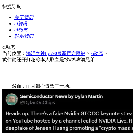
快捷导航
关于我们
ai资讯
ai动态
联系我们
ai动态
当前位置：
海洋之神hy590最新官方网站
>
ai动态
>
黄仁勋还开打趣称本人取宣是“炸鸡啤酒兄弟
然而，而且细心设想了一场。